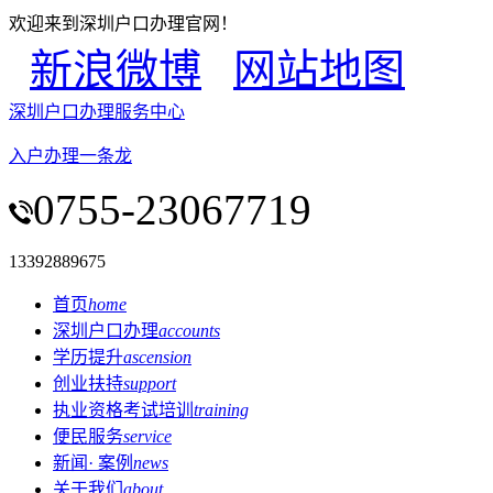
欢迎来到深圳户口办理官网！
新浪微博
网站地图
深圳户口办理服务中心
入户办理一条龙
0755-23067719
13392889675
首页
home
深圳户口办理
accounts
学历提升
ascension
创业扶持
support
执业资格考试培训
training
便民服务
service
新闻· 案例
news
关于我们
about