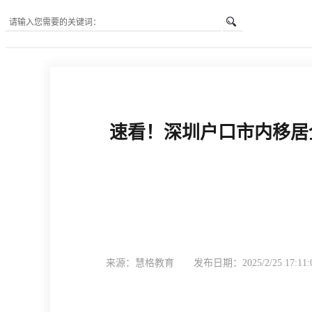
您所在的位置是：
首页
»
新闻中心
»
政策公告
»
速看！深圳户口市内移居
速看！深圳户口市内移居全攻略，一篇就搞定！深户换区迁移要点全
来源：慧格教育
发布日期：2025/2/25 17:11: