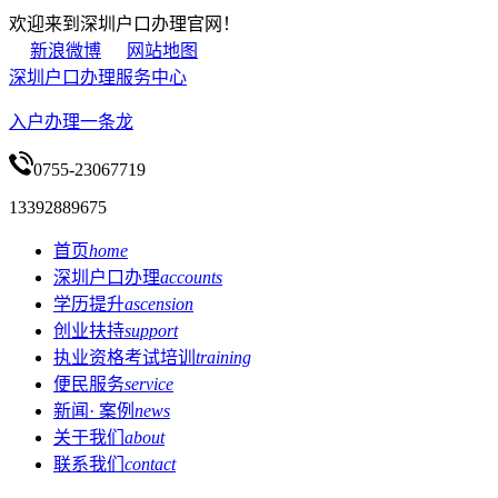
欢迎来到深圳户口办理官网！
新浪微博
网站地图
深圳户口办理服务中心
入户办理一条龙
0755-23067719
13392889675
首页
home
深圳户口办理
accounts
学历提升
ascension
创业扶持
support
执业资格考试培训
training
便民服务
service
新闻· 案例
news
关于我们
about
联系我们
contact