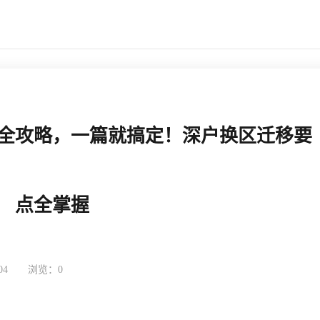
全攻略，一篇就搞定！深户换区迁移要
掌握
点全掌握
04
浏览：0
返回列表