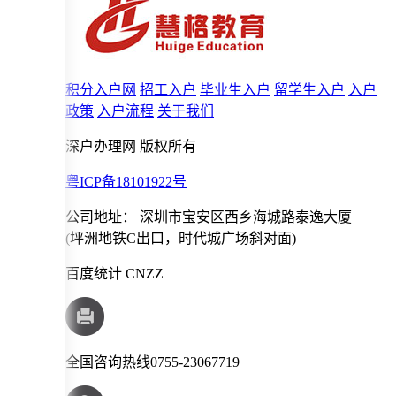
积分入户网
招工入户
毕业生入户
留学生入户
入户
政策
入户流程
关于我们
深户办理网 版权所有
粤ICP备18101922号
公司地址： 深圳市宝安区西乡海城路泰逸大厦
(坪洲地铁C出口，时代城广场斜对面)
百度统计 CNZZ
全国咨询热线
0755-23067719