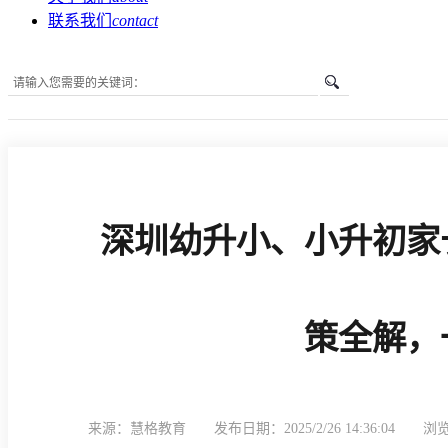
联系我们
contact
您所在的位置是：
首页
»
新闻中心
»
政策公告
»
深圳幼升小、小升初家长
深圳幼升小、小升初家长速进！2025积分入学政策全解，一文避坑！
策全解，
来源：慧格教育
发布日期：2025/2/26 14:36:04
浏览