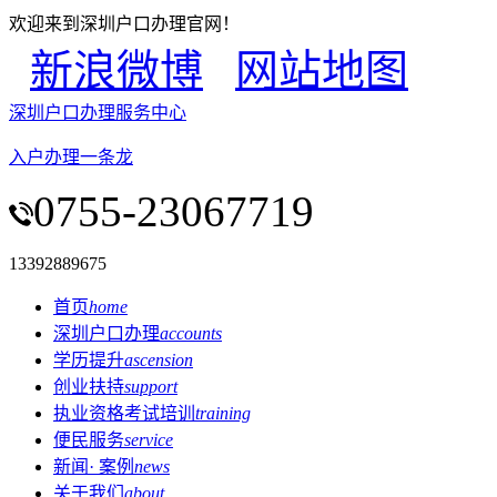
欢迎来到深圳户口办理官网！
新浪微博
网站地图
深圳户口办理服务中心
入户办理一条龙
0755-23067719
13392889675
首页
home
深圳户口办理
accounts
学历提升
ascension
创业扶持
support
执业资格考试培训
training
便民服务
service
新闻· 案例
news
关于我们
about